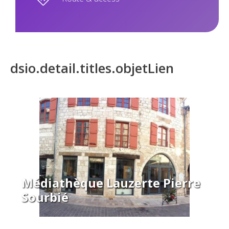
dsio.detail.titles.objetLien
Médiathèque Lauzerte Pierre
Sourbié