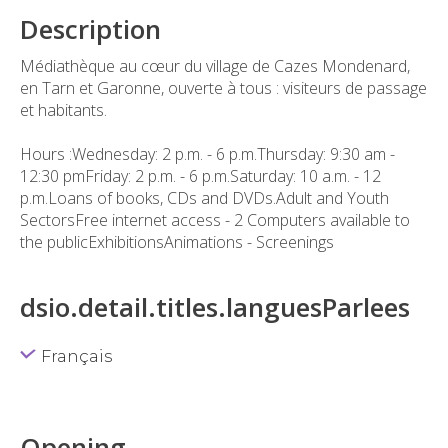
Description
Médiathèque au cœur du village de Cazes Mondenard,
en Tarn et Garonne, ouverte à tous : visiteurs de passage
et habitants.
Hours :Wednesday: 2 p.m. - 6 p.m.Thursday: 9:30 am -
12:30 pmFriday: 2 p.m. - 6 p.m.Saturday: 10 a.m. - 12
p.m.Loans of books, CDs and DVDs.Adult and Youth
SectorsFree internet access - 2 Computers available to
the publicExhibitionsAnimations - Screenings
dsio.detail.titles.languesParlees
Français
Opening