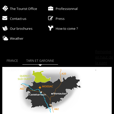
The Tourist Office
Professionnal
Contact-us
Press
Our brochures
How to come ?
Weather
Remonter
en haut de
FRANCE
TARN ET GARONNE
la page
-
QUERCY SUD OUEST