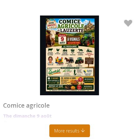
Comice agricole
The dimanche 9 août
Lauzerte
More results