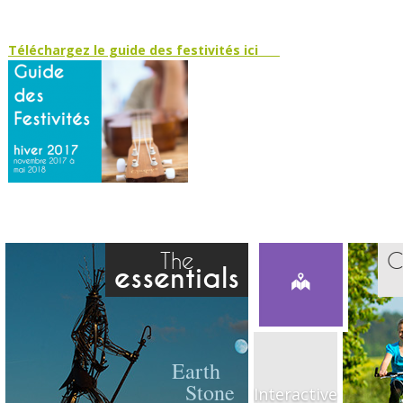
Téléchargez le guide des festivités ici
The
C
essentials
Earth
Stone
Interactive