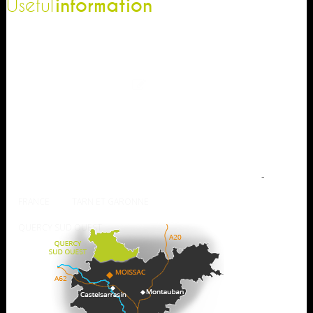
information
Useful
The Tourist Office
Professionnal
Contact-us
Press
Our brochures
How to come ?
Weather
-
FRANCE
TARN ET GARONNE
QUERCY SUD OUEST