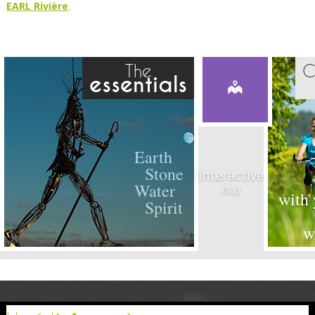
EARL Rivière
.
The
C
essentials
Earth
Stone
Interactive
Water
map
with 
Spirit
w