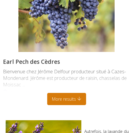
Earl Pech des Cèdres
Bienvenue chez Jérôme Delfour producteur situé à Cazes-
Mondenard. Jérôme est producteur de raisin, chasselas de
Moissac ...
Cazes-Mondenard
More results
Autrefois, la lavande du