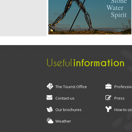
Stone
Water
Spirit
Useful
information
The Tourist Office
Professio
Contact-us
Press
Our brochures
How to c
Weather