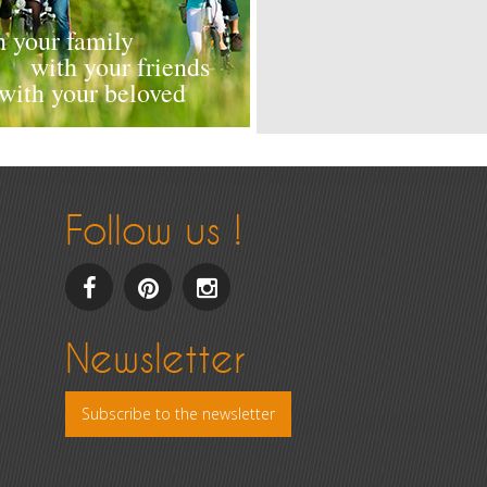
h your family
with your friends
with your beloved
Follow us !
facebook
pinterest
Instagram
Newsletter
Subscribe to the newsletter