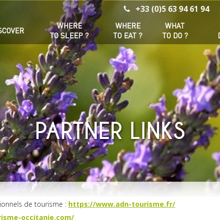
+33 (0)5 63 94 61 94
WHERE
WHERE
WHAT
SCOVER
TO SLEEP ?
TO EAT ?
TO DO ?
PARTNER LINKS
tionnels de tourisme :
https://www.adn-tourisme.fr/
risme-occitanie.com/