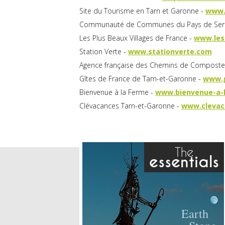
Site du Tourisme en Tarn et Garonne -
www.
Communauté de Communes du Pays de Serr
Les Plus Beaux Villages de France -
www.les-
Station Verte -
www.stationverte.com
Agence française des Chemins de Compostel
Gîtes de France de Tarn-et-Garonne -
www.g
Bienvenue à la Ferme -
www.bienvenue-a-
Clévacances Tarn-et-Garonne -
www.clevac
The
essentials
Earth