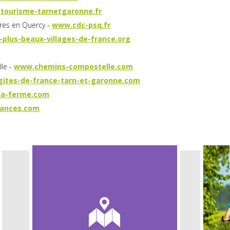
tourisme-tarnetgaronne.fr
es en Quercy -
www.cdc-psq.fr
plus-beaux-villages-de-france.org
le
-
www.chemins-compostelle.com
ites-de-france-tarn-et-garonne.com
la-ferme.com
ances.com