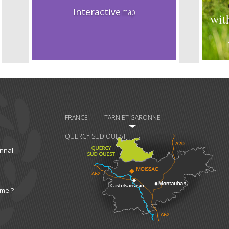
Interactive
map
wit
FRANCE
TARN ET GARONNE
QUERCY SUD OUEST
nnal
ome ?