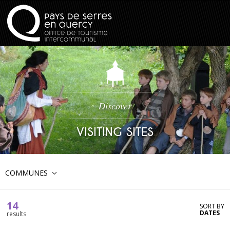
Discover
VISITING SITES
COMMUNES
14
SORT BY
DATES
results