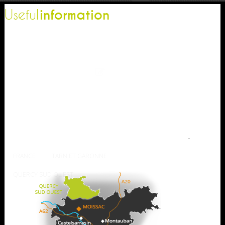
information
Useful
The Tourist Office
Professionnal
Contact-us
Press
Our brochures
How to come ?
Weather
-
FRANCE
TARN ET GARONNE
QUERCY SUD OUEST