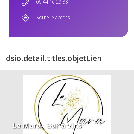
06 44 16 23 33
Route & access
dsio.detail.titles.objetLien
Le Mara - Bar à vins