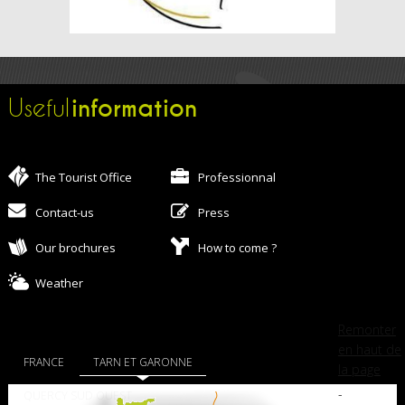
information
Useful
The Tourist Office
Professionnal
Contact-us
Press
Our brochures
How to come ?
Weather
Remonter
en haut de
FRANCE
TARN ET GARONNE
la page
-
QUERCY SUD OUEST