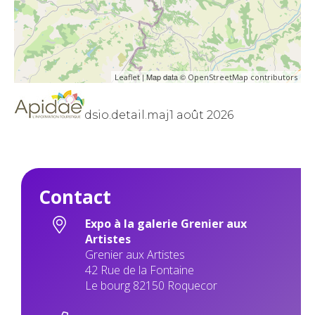
| Map data ©
Leaflet
OpenStreetMap contributors
dsio.detail.maj1 août 2026
Contact
Expo à la galerie Grenier aux
Artistes
Grenier aux Artistes
42 Rue de la Fontaine
Le bourg 82150 Roquecor