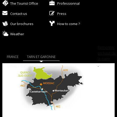
The Tourist Office
Professionnal
Contact-us
Press
Our brochures
How to come ?
Weather
Remonter
en haut de
FRANCE
TARN ET GARONNE
la page
-
QUERCY SUD OUEST