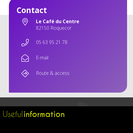
Contact
Le Café du Centre
82150 Roquecor
05 63 95 21 78
E-mail
Route & access
information
Useful