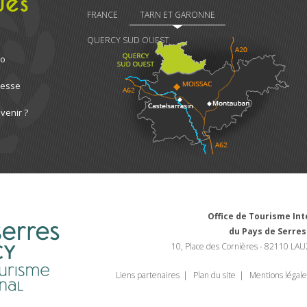
ues
FRANCE
TARN ET GARONNE
QUERCY SUD OUEST
ro
resse
venir ?
Office de Tourisme I
du Pays de Serres
10, Place des Cornières - 82110 LAU
Liens partenaires
Plan du site
Mentions légale