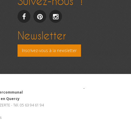
Suivez-nous !
facebook
pinterest
Instagram
Newsletter
Inscrivez-vous à la newsletter
-
ntercommunal
 en Quercy
ZERTE - Tél. 05 63 94 61 94
s