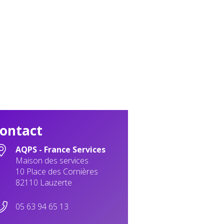
ontact
AQPS - France Services
Maison des services
10 Place des Cornières
82110 Lauzerte
05 63 94 65 13