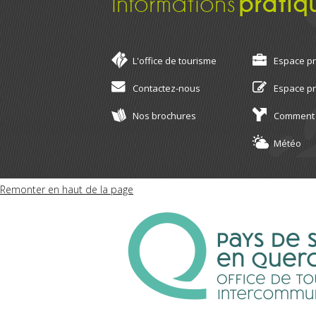
Informations
pratiq
L'office de tourisme
Espace p
Contactez-nous
Espace p
Nos brochures
Comment 
Météo
Remonter en haut de la page