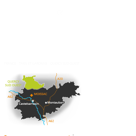
L'office de tourisme
Espace pro
Contactez-nous
Espace presse
Nos brochures
Comment venir ?
Météo
FRANCE
TARN ET GARONNE
QUERCY SUD OUEST
-