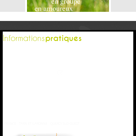
en groupe
en amoureux
pratiques
Informations
L'office de tourisme
Espace pro
Contactez-nous
Espace presse
Nos brochures
Comment venir ?
Météo
FRANCE
TARN ET GARONNE
QUERCY SUD OUEST