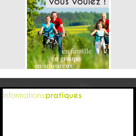
vous voulez !
en famille
en groupe
en amoureux
pratiques
Informations
L'office de tourisme
Espace pro
Contactez-nous
Espace presse