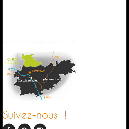
Nos brochures
Comment venir ?
Météo
FRANCE
TARN ET GARONNE
QUERCY SUD OUEST
-
Suivez-nous !