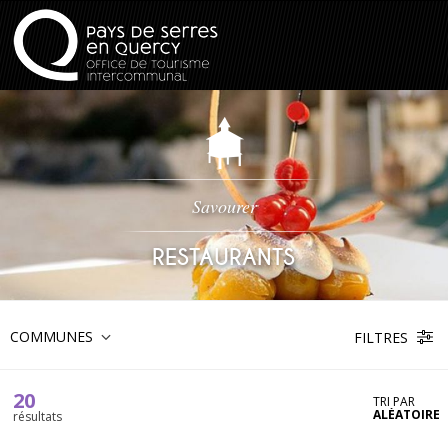
Savourer
RESTAURANTS
COMMUNES
FILTRES
20
TRI PAR
ALÉATOIRE
résultats