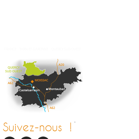
Nos brochures
Comment venir ?
Météo
FRANCE
TARN ET GARONNE
QUERCY SUD OUEST
-
Suivez-nous !