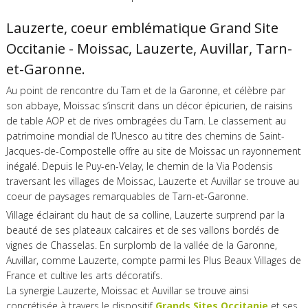
Lauzerte, coeur emblématique Grand Site
Occitanie - Moissac, Lauzerte, Auvillar, Tarn-
et-Garonne.
Au point de rencontre du Tarn et de la Garonne, et célèbre par
son abbaye, Moissac s’inscrit dans un décor épicurien, de raisins
de table AOP et de rives ombragées du Tarn. Le classement au
patrimoine mondial de l’Unesco au titre des chemins de Saint-
Jacques-de-Compostelle offre au site de Moissac un rayonnement
inégalé. Depuis le Puy-en-Velay, le chemin de la Via Podensis
traversant les villages de Moissac, Lauzerte et Auvillar se trouve au
coeur de paysages remarquables de Tarn-et-Garonne.
Village éclairant du haut de sa colline, Lauzerte surprend par la
beauté de ses plateaux calcaires et de ses vallons bordés de
vignes de Chasselas. En surplomb de la vallée de la Garonne,
Auvillar, comme Lauzerte, compte parmi les Plus Beaux Villages de
France et cultive les arts décoratifs.
La synergie Lauzerte, Moissac et Auvillar se trouve ainsi
concrétisée à travers le dispositif
Grands Sites Occitanie
et ses