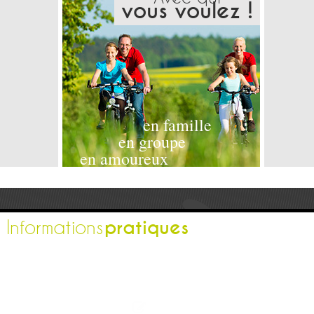
vous voulez !
en famille
en groupe
en amoureux
pratiques
Informations
L'office de tourisme
Espace pro
Contactez-nous
Espace presse