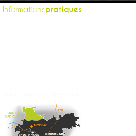
pratiques
Informations
L'office de tourisme
Espace pro
Contactez-nous
Espace presse
Nos brochures
Comment venir ?
Météo
FRANCE
TARN ET GARONNE
QUERCY SUD OUEST