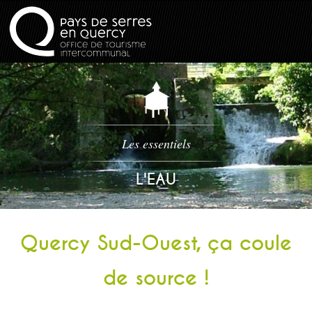
Les essentiels
L'EAU
Quercy Sud-Ouest, ça coule
de source !