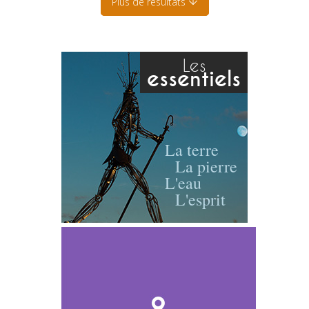
Plus de résultats
Les
essentiels
La terre
La pierre
L'eau
L'esprit