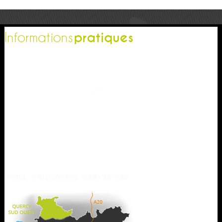
pratiques
Informations
L'office de tourisme
Espace pro
Contactez-nous
Espace presse
Nos brochures
Comment venir ?
Météo
FRANCE
TARN ET GARONNE
QUERCY SUD OUEST