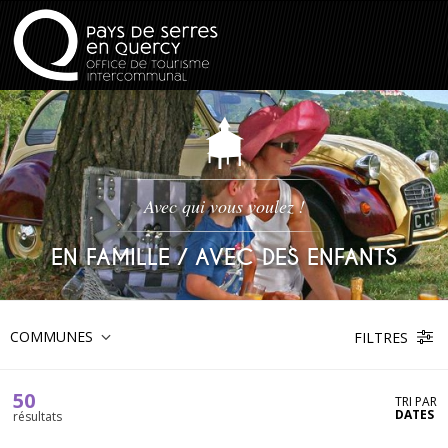
Avec qui vous voulez !
EN FAMILLE / AVEC DES ENFANTS
COMMUNES
FILTRES
50
TRI PAR
DATES
résultats