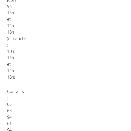
9h-
13h
et
14h-
18h
(dimanche
:
10h-
13h
et
14h-
18h)
Contacts
:
05
63
94
61
94