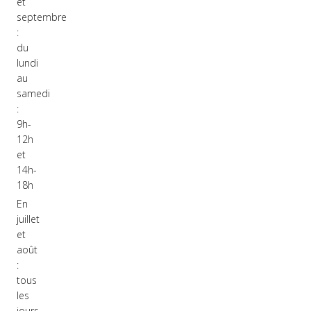
et
septembre
:
du
lundi
au
samedi
:
9h-
12h
et
14h-
18h
En
juillet
et
août
:
tous
les
jours