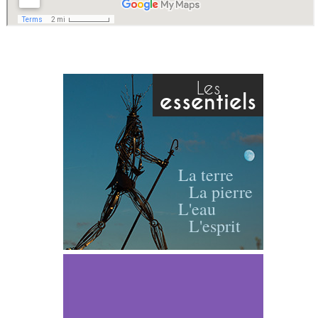
Les
essentiels
La terre
La pierre
L'eau
L'esprit