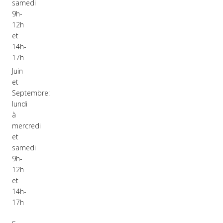
samedi
9h-
12h
et
14h-
17h
Juin
et
Septembre:
lundi
à
mercredi
et
samedi
9h-
12h
et
14h-
17h