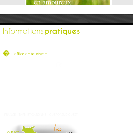
en amoureux
pratiques
Informations
L'office de tourisme
Espace pro
Contactez-nous
Espace presse
Nos brochures
Comment venir ?
Météo
FRANCE
TARN ET GARONNE
QUERCY SUD OUEST