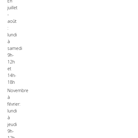
En
juillet
-
août
:
lundi
à
samedi
9h-
12h
et
14h-
18h
Novembre
à
février:
lundi
à
jeudi
9h-
12h