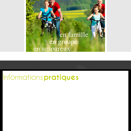
en famille
en groupe
en amoureux
pratiques
Informations
L'office de tourisme
Espace pro
Contactez-nous
Espace presse
Nos brochures
Comment venir ?