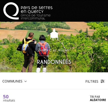
Bouger, se relaxer
RANDONNÉES
COMMUNES
FILTRES
50
TRI PAR
ALÉATOIRE
résultats