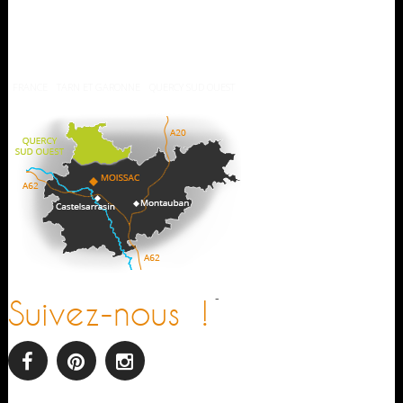
Météo
FRANCE
TARN ET GARONNE
QUERCY SUD OUEST
-
Suivez-nous !
facebook
pinterest
Instagram