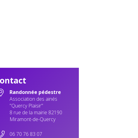
ontact
Randonnée pédestre
Association des ainés
"Quercy Plaisir"
8 rue de la mairie 82190
Miramont-de-Quercy
06 70 76 83 07