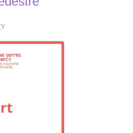
édestre
CY