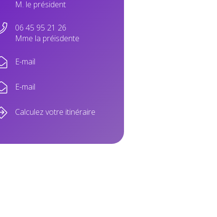
M. le président
06 45 95 21 26
Mme la préisdente
E-mail
E-mail
Calculez votre itinéraire