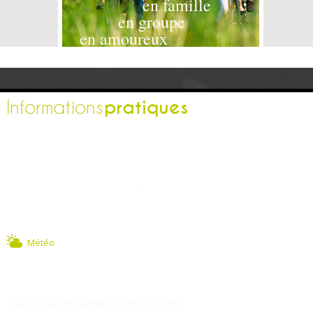
en famille
en groupe
en amoureux
pratiques
Informations
L'office de tourisme
Espace pro
Contactez-nous
Espace presse
Nos brochures
Comment venir ?
Météo
FRANCE
TARN ET GARONNE
QUERCY SUD OUEST