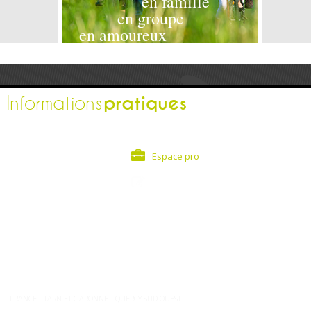
en famille
en groupe
en amoureux
pratiques
Informations
L'office de tourisme
Espace pro
Contactez-nous
Espace presse
Nos brochures
Comment venir ?
Météo
FRANCE
TARN ET GARONNE
QUERCY SUD OUEST