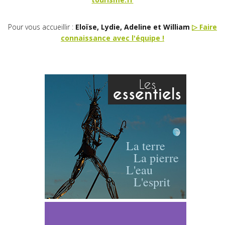
Pour vous accueillir :
Eloïse, Lydie, Adeline et William
▷ Faire
connaissance avec l'équipe !
Les
essentiels
La terre
La pierre
L'eau
L'esprit