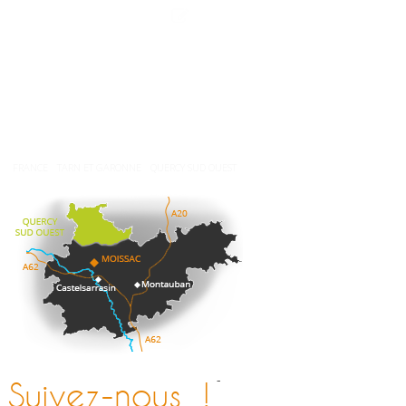
Contactez-nous
Espace presse
Nos brochures
Comment venir ?
Météo
FRANCE
TARN ET GARONNE
QUERCY SUD OUEST
-
Suivez-nous !