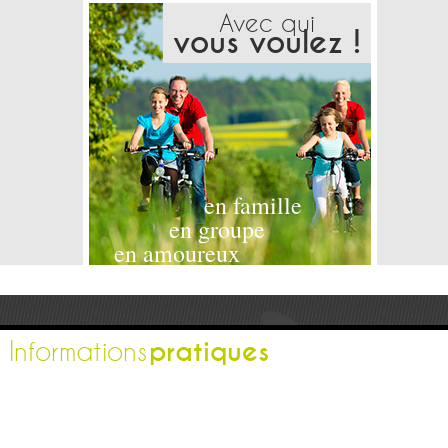
Avec qui
vous voulez !
en famille
en groupe
en amoureux
pratiques
Informations
L'office de tourisme
Espace pro