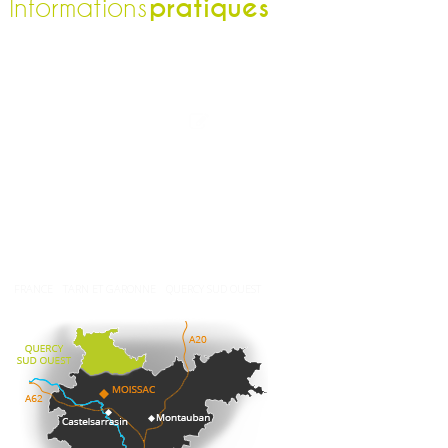
pratiques
Informations
L'office de tourisme
Espace pro
Contactez-nous
Espace presse
Nos brochures
Comment venir ?
Météo
FRANCE
TARN ET GARONNE
QUERCY SUD OUEST