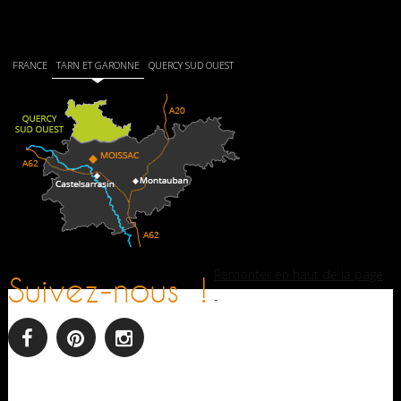
FRANCE
TARN ET GARONNE
QUERCY SUD OUEST
Remonter en haut de la page
Suivez-nous !
-
facebook
pinterest
Instagram