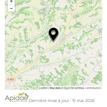
+
−
| Map data ©
Leaflet
OpenStreetMap contributors
Dernière mise à jour : 19 mai 2026