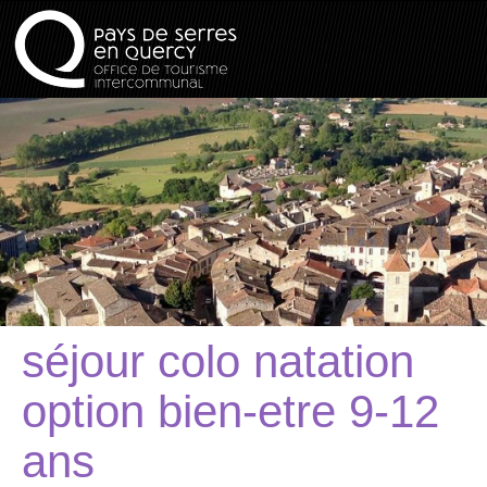
séjour colo natation
option bien-etre 9-12
ans