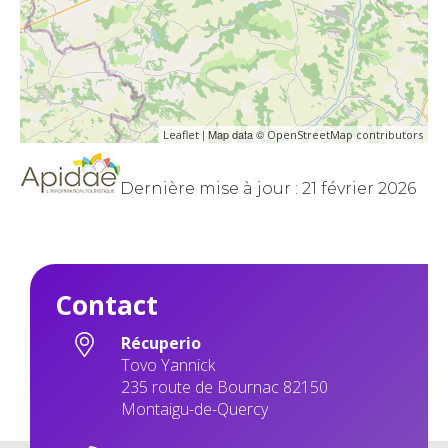
| Map data ©
Leaflet
OpenStreetMap contributors
Dernière mise à jour : 21 février 2026
Contact
Récuperio
Tovo Yannick
235 route de Bournac 82150
Montaigu-de-Quercy