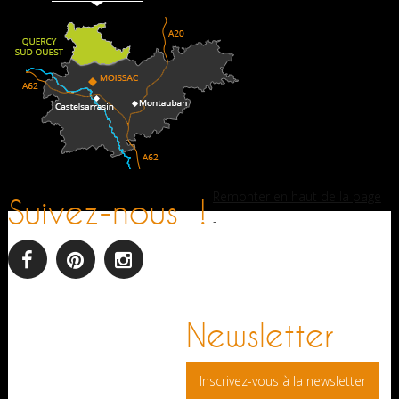
Remonter en haut de la page
Suivez-nous !
-
facebook
pinterest
Instagram
Newsletter
Inscrivez-vous à la newsletter