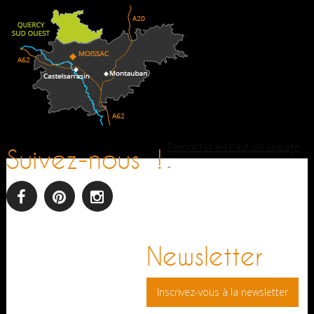
Remonter en haut de la page
Suivez-nous !
-
facebook
pinterest
Instagram
Newsletter
Inscrivez-vous à la newsletter