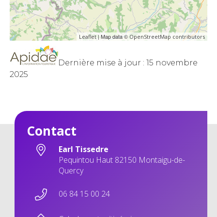
| Map data ©
Leaflet
OpenStreetMap contributors
Dernière mise à jour : 15 novembre
2025
Contact
Earl Tissedre
Pequintou Haut 82150 Montaigu-de-
Quercy
06 84 15 00 24