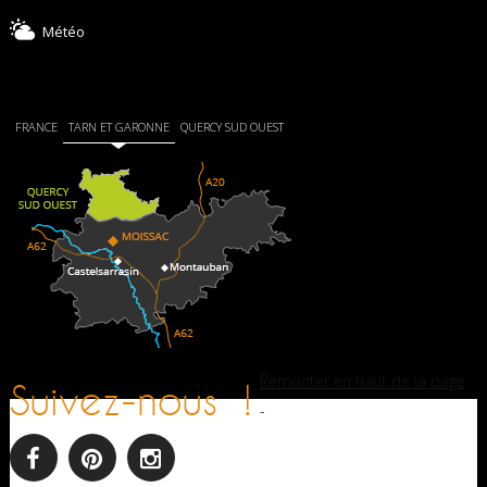
Météo
FRANCE
TARN ET GARONNE
QUERCY SUD OUEST
Remonter en haut de la page
Suivez-nous !
-