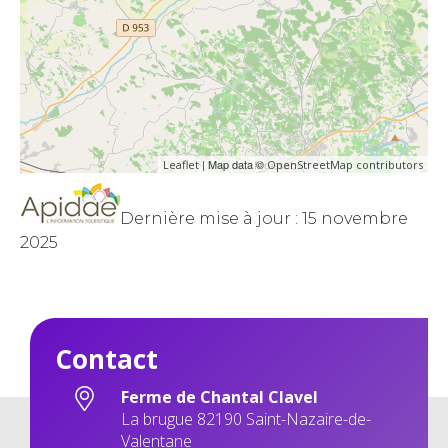
| Map data ©
Leaflet
OpenStreetMap contributors
Dernière mise à jour : 15 novembre
2025
Contact
Ferme de Chantal Clavel
La brugue 82190 Saint-Nazaire-de-
Valentane