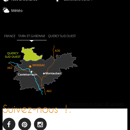
Météo
FRANCE
TARN ET GARONNE
QUERCY SUD OUEST
Remonter en haut de la page
Suivez-nous !
-