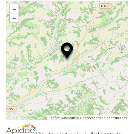
+
−
| Map data ©
Leaflet
OpenStreetMap contributors
Dernière mise à jour : 19 décembre