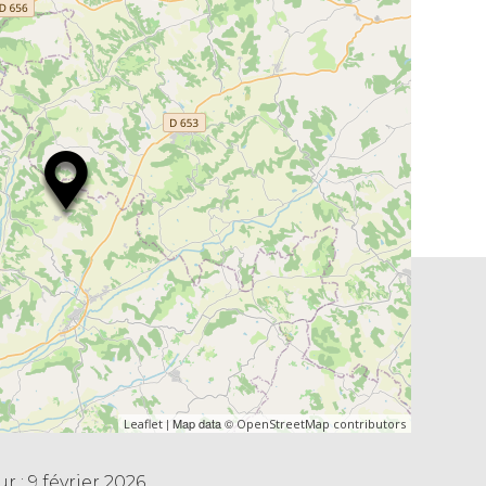
| Map data ©
Leaflet
OpenStreetMap contributors
r : 9 février 2026