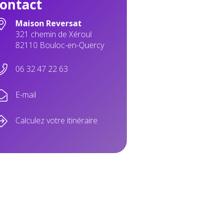
ontact
Maison Reversat
321 chemin de Xéroul
82110 Bouloc-en-Quercy
06 32 47 22 63
E-mail
Calculez votre itinéraire