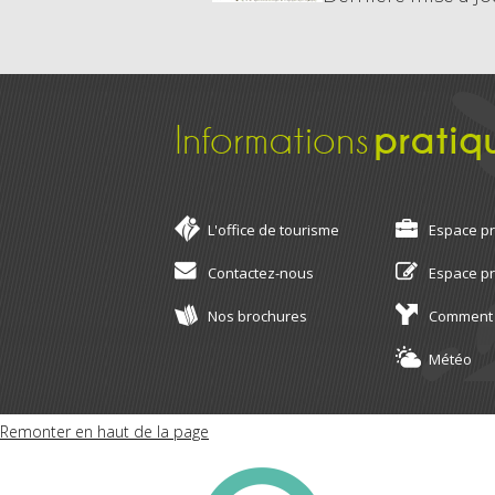
Informations
pratiq
L'office de tourisme
Espace p
Contactez-nous
Espace p
Nos brochures
Comment 
Météo
Remonter en haut de la page