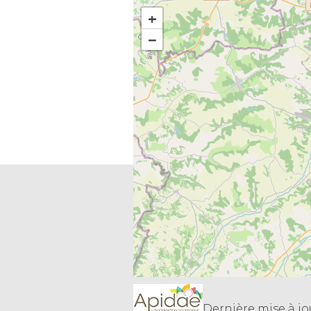
+
−
Dernière mise à jou