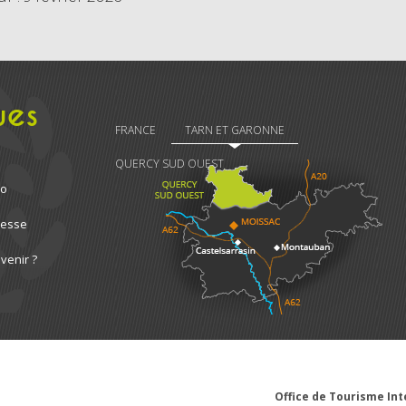
ues
FRANCE
TARN ET GARONNE
QUERCY SUD OUEST
ro
resse
venir ?
Office de Tourisme I