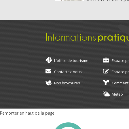
Informations
pratiq
L'office de tourisme
Espace p
Contactez-nous
Espace p
Nos brochures
Comment 
Météo
Remonter en haut de la page