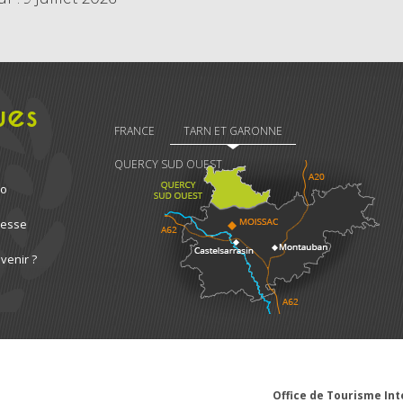
ues
FRANCE
TARN ET GARONNE
QUERCY SUD OUEST
ro
resse
venir ?
Office de Tourisme I