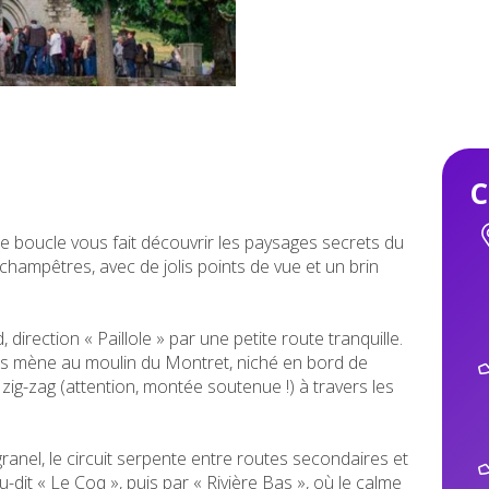
C
te boucle vous fait découvrir les paysages secrets du
champêtres, avec de jolis points de vue et un brin
irection « Paillole » par une petite route tranquille.
s mène au moulin du Montret, niché en bord de
n zig-zag (attention, montée soutenue !) à travers les
ranel, le circuit serpente entre routes secondaires et
-dit « Le Coq », puis par « Rivière Bas », où le calme