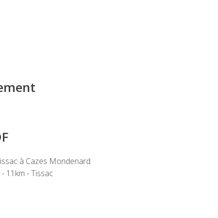
iement
DF
Tissac à Cazes Mondenard
11km - Tissac