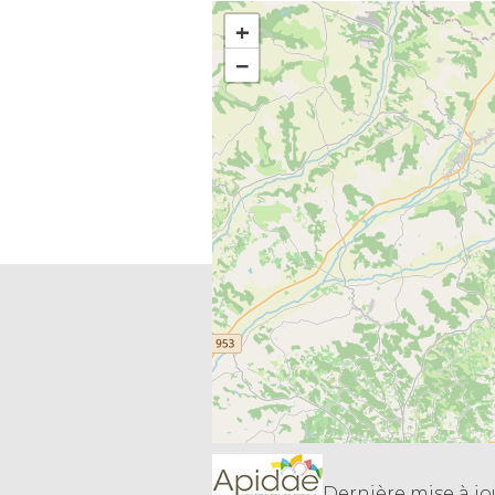
+
−
Dernière mise à jour