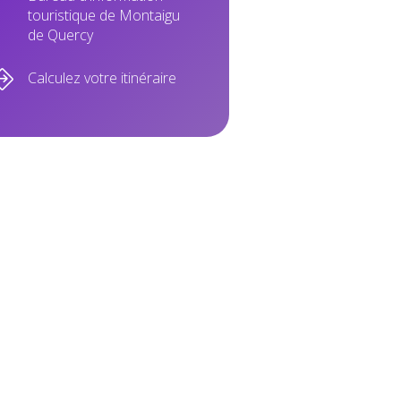
touristique de Montaigu
de Quercy
Calculez votre itinéraire