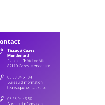
ontact
Tissac à Cazes
Mondenard
Place de l'Hôtel de Ville
82110 Cazes-Mondenard
05 63 94 61 94
Bureau d'information
touristique de Lauzerte
05 63 94 48 50
Bureau d'information