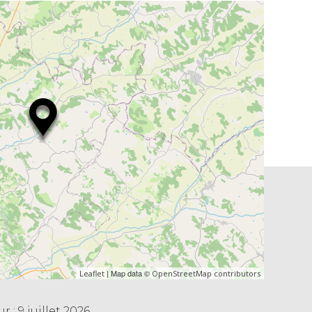
| Map data ©
Leaflet
OpenStreetMap contributors
 : 9 juillet 2026