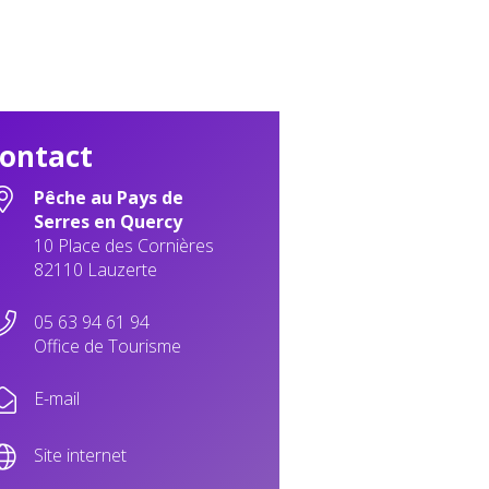
ontact
Pêche au Pays de
Serres en Quercy
10 Place des Cornières
82110 Lauzerte
05 63 94 61 94
Office de Tourisme
E-mail
Site internet