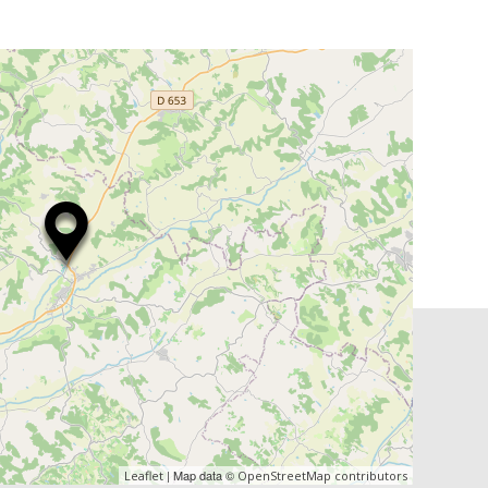
| Map data ©
Leaflet
OpenStreetMap contributors