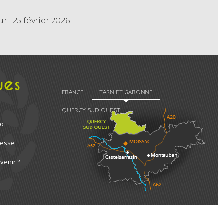
r : 25 février 2026
ues
FRANCE
TARN ET GARONNE
QUERCY SUD OUEST
ro
resse
venir ?