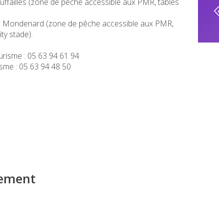
uffailles (zone de pêche accessible aux PMR, tables
es Mondenard (zone de pêche accessible aux PMR,
ity stade).
urisme : 05 63 94 61 94
sme : 05 63 94 48 50
iement