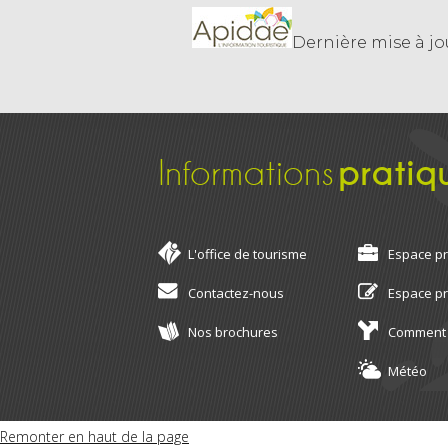
Dernière mise à jou
Informations
pratiq
L'office de tourisme
Espace p
Contactez-nous
Espace p
Nos brochures
Comment 
Météo
Remonter en haut de la page