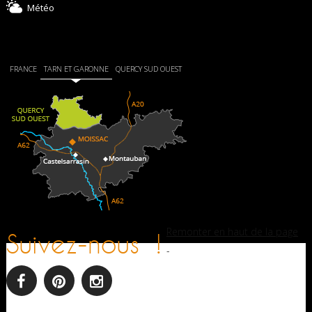
Météo
FRANCE
TARN ET GARONNE
QUERCY SUD OUEST
Remonter en haut de la page
Suivez-nous !
-