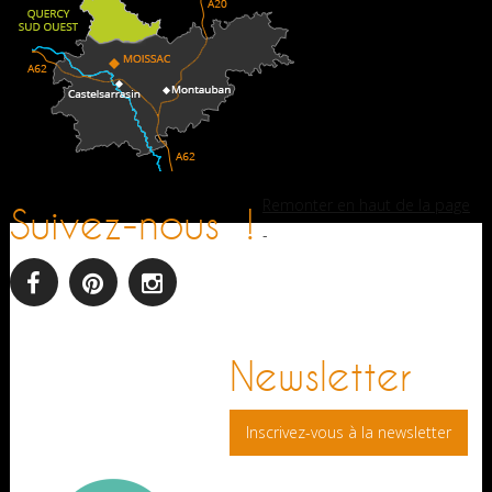
Remonter en haut de la page
Suivez-nous !
-
facebook
pinterest
Instagram
Newsletter
Inscrivez-vous à la newsletter