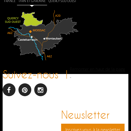
FRANCE
TARN ET GARONNE
QUERCY SUD OUEST
Remonter en haut de la page
Suivez-nous !
-
facebook
pinterest
Instagram
Newsletter
Inscrivez-vous à la newsletter