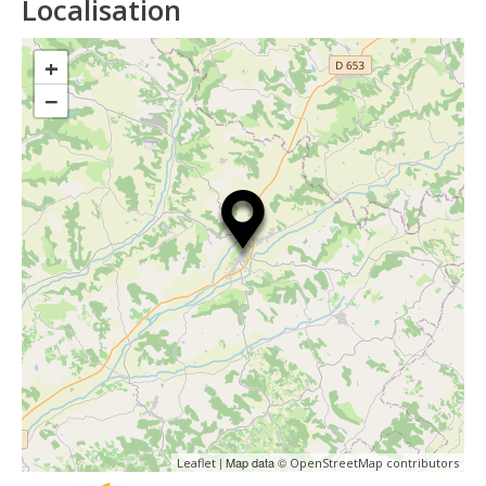
Localisation
+
−
| Map data ©
Leaflet
OpenStreetMap contributors