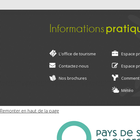
Informations
pratiq
L'office de tourisme
Espace p
Contactez-nous
Espace p
Nos brochures
Comment 
Météo
Remonter en haut de la page