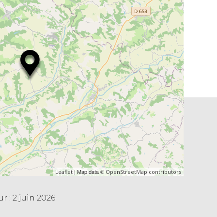
| Map data ©
Leaflet
OpenStreetMap contributors
r : 2 juin 2026