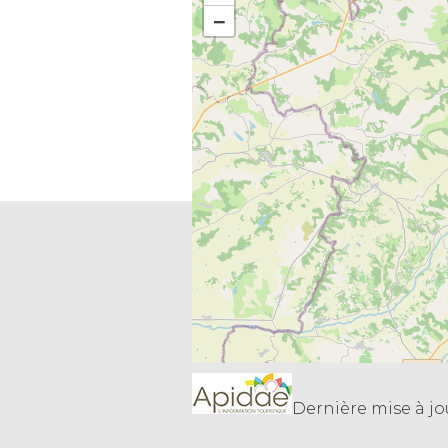
−
Dernière mise à jou