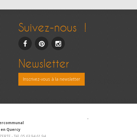
Suivez-nous !
facebook
pinterest
Instagram
Newsletter
Inscrivez-vous à la newsletter
-
ntercommunal
 en Quercy
ZERTE - Tél. 05 63 94 61 94