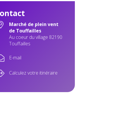
ontact
Marché de plein vent
de Touffailles
Au coeur du village 82190
Touffailles
E-mail
Calculez votre itinéraire