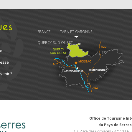
ues
FRANCE
TARN ET GARONNE
QUERCY SUD OUEST
ro
resse
venir ?
Office de Tourisme I
du Pays de Serres
10, Place des Cornières - 82110 LAU