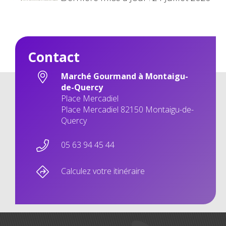
Contact
Marché Gourmand à Montaigu-
de-Quercy
Place Mercadiel
Place Mercadiel 82150 Montaigu-de-
Quercy
05 63 94 45 44
Calculez votre itinéraire