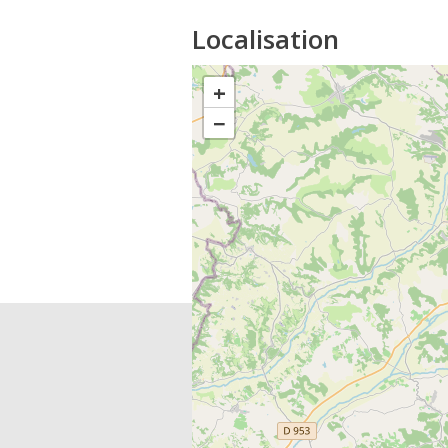
Localisation
+
−