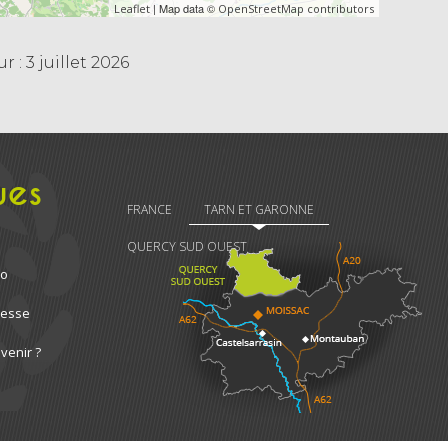
| Map data ©
Leaflet
OpenStreetMap contributors
 : 3 juillet 2026
ues
FRANCE
TARN ET GARONNE
QUERCY SUD OUEST
ro
resse
venir ?