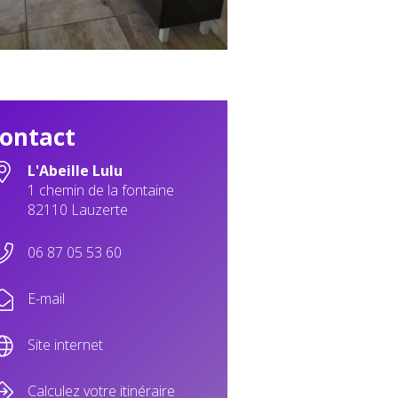
ontact
L'Abeille Lulu
1 chemin de la fontaine
82110 Lauzerte
06 87 05 53 60
E-mail
Site internet
Calculez votre itinéraire