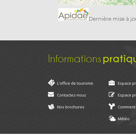
Dernière mise à jour
Informations
pratiq
L'office de tourisme
Espace p
Contactez-nous
Espace p
Nos brochures
Comment 
Météo