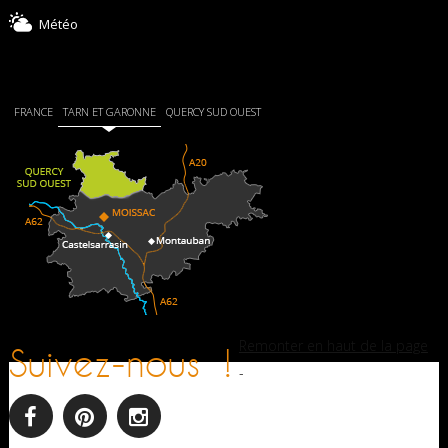
Météo
FRANCE
TARN ET GARONNE
QUERCY SUD OUEST
Remonter en haut de la page
Suivez-nous !
-