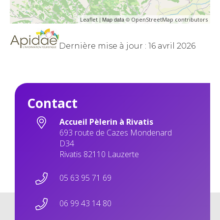
| Map data ©
Leaflet
OpenStreetMap contributors
Dernière mise à jour : 16 avril 2026
Contact
Accueil Pèlerin à Rivatis
693 route de Cazes Mondenard
D34
Rivatis 82110 Lauzerte
05 63 95 71 69
06 99 43 14 80