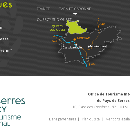
ues
FRANCE
TARN ET GARONNE
QUERCY SUD OUEST
ro
resse
venir ?
Office de Tourisme I
du Pays de Serres
10, Place des Cornières - 82110 LAU
Liens partenaires
Plan du site
Mentions légale