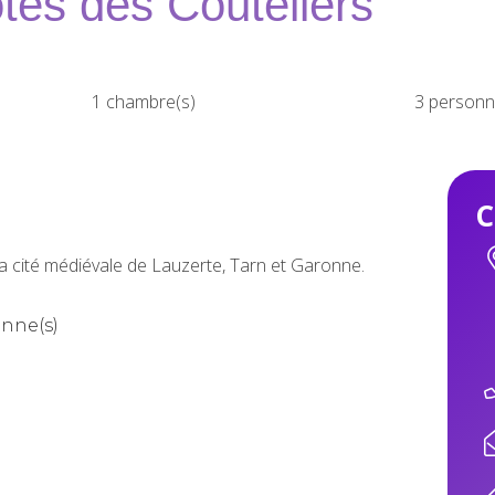
tes des Couteliers
1 chambre(s)
3 personn
C
a cité médiévale de Lauzerte, Tarn et Garonne.
onne(s)