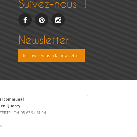
Suivez-nous !
facebook
pinterest
Instagram
Newsletter
Inscrivez-vous à la newsletter
-
ntercommunal
 en Quercy
ZERTE - Tél. 05 63 94 61 94
s