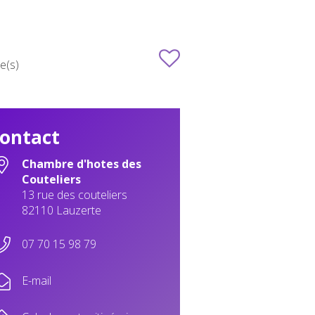
e(s)
ontact
Chambre d'hotes des
Couteliers
13 rue des couteliers
82110 Lauzerte
07 70 15 98 79
E-mail