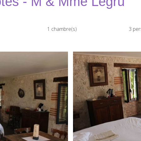
ôtes - M & Mme Legru
1 chambre(s)
3 per