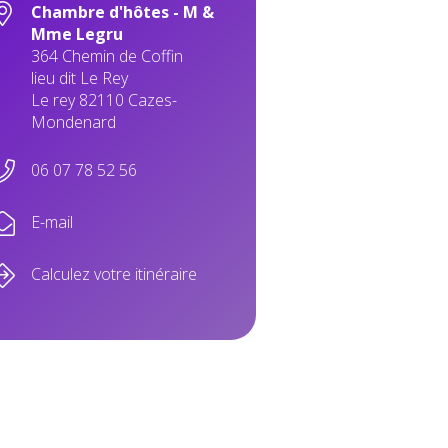
Chambre d'hôtes - M &
Mme Legru
364 Chemin de Coffin
lieu dit Le Rey
Le rey 82110 Cazes-
Mondenard
06 07 78 52 56
E-mail
Calculez votre itinéraire