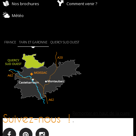
Nos brochures
Comment venir ?
Météo
FRANCE
TARN ET GARONNE
QUERCY SUD OUEST
Remonter en haut de la page
Suivez-nous !
-