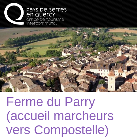
Ferme du Parry
(accueil marcheurs
vers Compostelle)