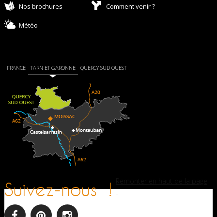
Nos brochures
Comment venir ?
Météo
FRANCE
TARN ET GARONNE
QUERCY SUD OUEST
Remonter en haut de la page
Suivez-nous !
-