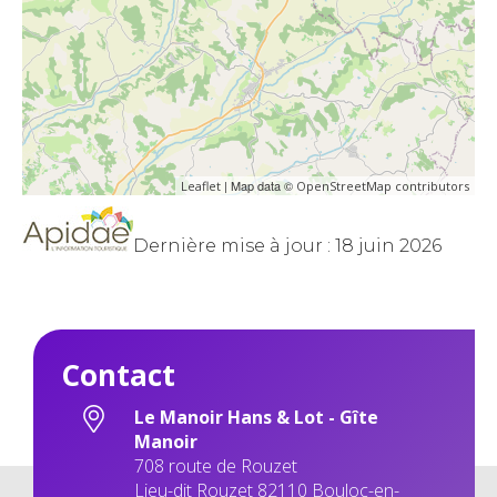
| Map data ©
Leaflet
OpenStreetMap contributors
Dernière mise à jour : 18 juin 2026
Contact
Le Manoir Hans & Lot - Gîte
Manoir
708 route de Rouzet
Lieu-dit Rouzet 82110 Bouloc-en-