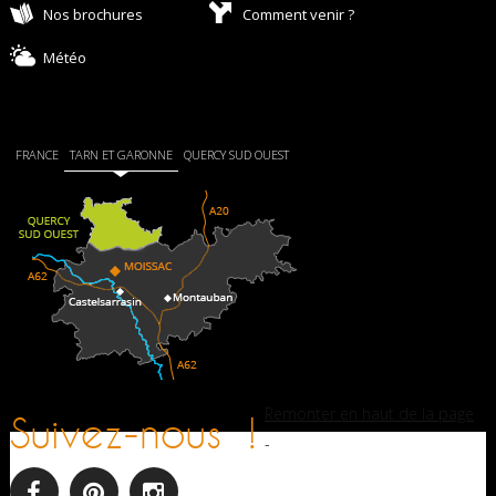
Nos brochures
Comment venir ?
Météo
FRANCE
TARN ET GARONNE
QUERCY SUD OUEST
Remonter en haut de la page
Suivez-nous !
-