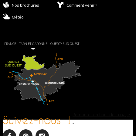
Nos brochures
Comment venir ?
Météo
FRANCE
TARN ET GARONNE
QUERCY SUD OUEST
Remonter en haut de la page
Suivez-nous !
-