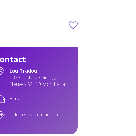
ontact
Lou Tradou
1375 route de Granges
Neuves 82110 Montbarla
E-mail
Calculez votre itinéraire