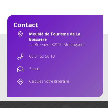
Contact
Meublé de Tourisme de La
Boissière
La Boissière 82110 Montagudet
06 81 59 56 13
E-mail
Calculez votre itinéraire