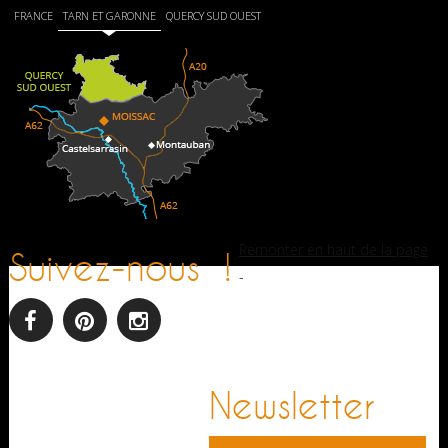
FRANCE
TARN ET GARONNE
QUERCY SUD OUEST
Remonter en haut de la page
Suivez-nous !
-
facebook
pinterest
Instagram
Newsletter