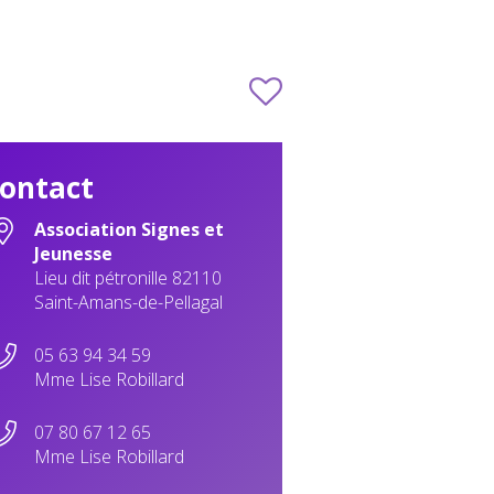
ontact
Association Signes et
Jeunesse
Lieu dit pétronille 82110
Saint-Amans-de-Pellagal
05 63 94 34 59
Mme Lise Robillard
07 80 67 12 65
Mme Lise Robillard