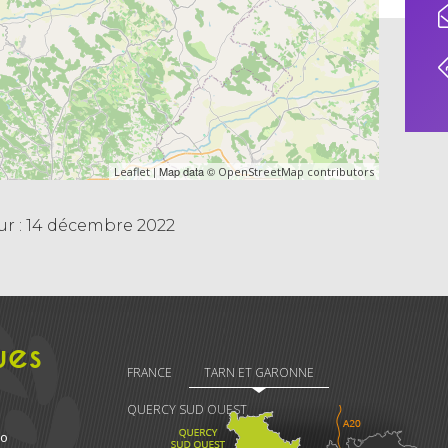
| Map data ©
Leaflet
OpenStreetMap contributors
ur : 14 décembre 2022
ues
FRANCE
TARN ET GARONNE
QUERCY SUD OUEST
ro