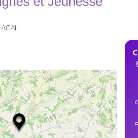
Signes et Jeunesse
LAGAL
C