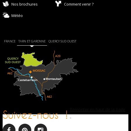
Nos brochures
Comment venir ?
Météo
FRANCE
TARN ET GARONNE
QUERCY SUD OUEST
Remonter en haut de la page
Suivez-nous !
-